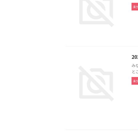
未
2
み
と
未