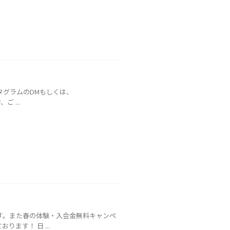
タグラムのDMもしくは、
ご ...
ます。また春の体験・入会金無料キャンペ
ます！ 日 ...