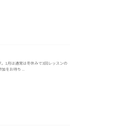
す。1月は通常は冬休みで3回レッスンの
をお待ち ...