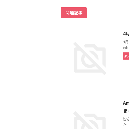
関連記事
4
4
in
未
A
ま
皆
た!