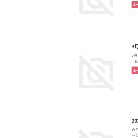
未
3
3
in
未
2
み
ー