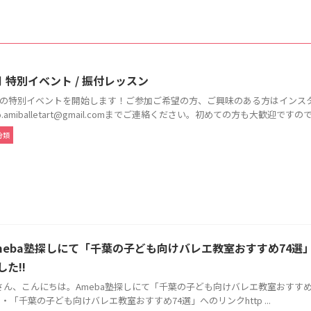
月 特別イベント / 振付レッスン
月の特別イベントを開始します！ご参加ご希望の方、ご興味のある方はインス
fo.amiballetart@gmail.comまでご連絡ください。初めての方も大歓迎ですので、
分類
meba塾探しにて「千葉の子ども向けバレエ教室おすすめ74選」にAm
した!!
さん、こんにちは。Ameba塾探しにて「千葉の子ども向けバレエ教室おすすめ74選」に
! ・「千葉の子ども向けバレエ教室おすすめ74選」へのリンクhttp ...