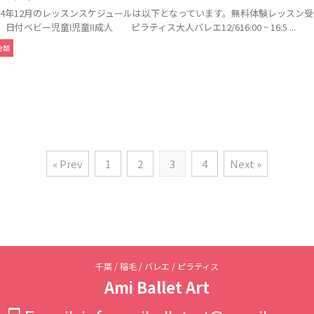
024年12月のレッスンスケジュールは以下となっています。無料体験レッスン
 日付ベビー児童Ⅰ児童Ⅱ成人 ピラティス大人バレエ12/616:00 ~ 16:5 ...
分類
« Prev
1
2
3
4
Next »
千葉 / 稲毛 / バレエ / ピラティス
Ami Ballet Art