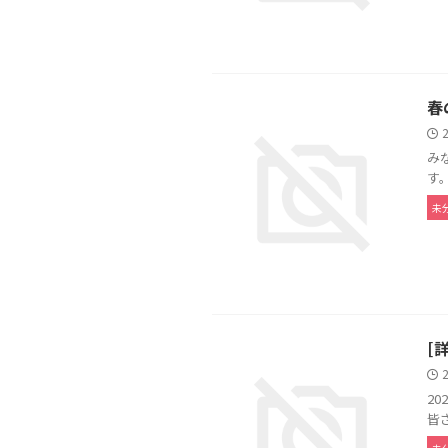
春
み
す
未
[
2
皆さ