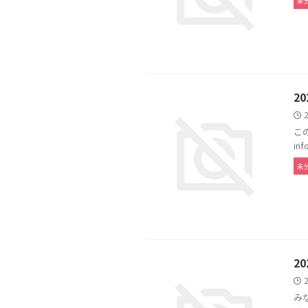
未
2
こ
in
未
2
み