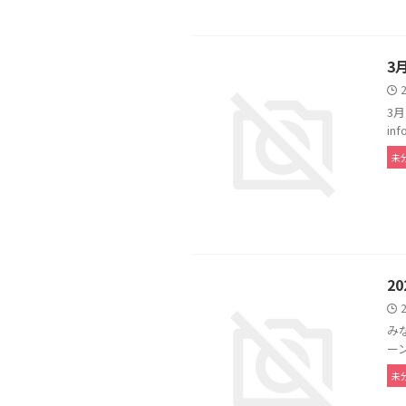
3
3
in
未
2
み
ー
未