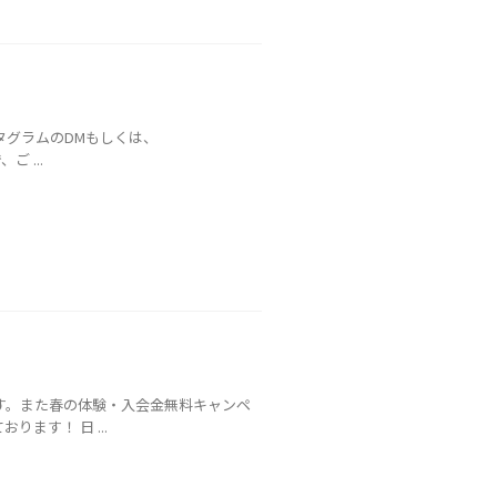
タグラムのDMもしくは、
ご ...
ます。また春の体験・入会金無料キャンペ
ます！ 日 ...