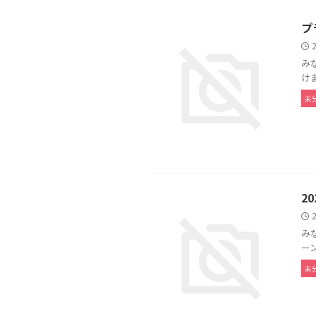
プ
み
けま
未
2
み
ー
未