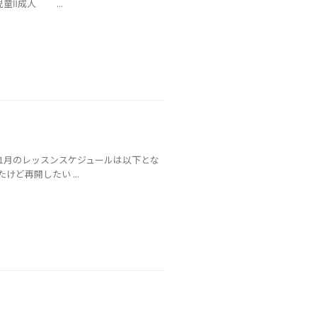
童Ⅱ成人 ...
年1月のレッスンスケジュールは以下とな
ど再開したい ...