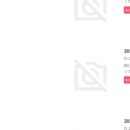
く
未
2
明
っ
未
2